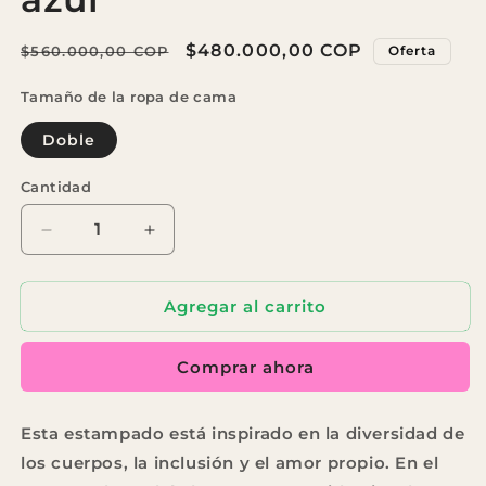
Precio
Precio
$480.000,00 COP
$560.000,00 COP
Oferta
habitual
de
Tamaño de la ropa de cama
oferta
Doble
Cantidad
Reducir
Aumentar
cantidad
cantidad
para
para
Agregar al carrito
Cubreduvet
Cubreduvet
Sueños
Sueños
azul
azul
Comprar ahora
Esta estampado está inspirado en la diversidad de
los cuerpos, la inclusión y el amor propio. En el