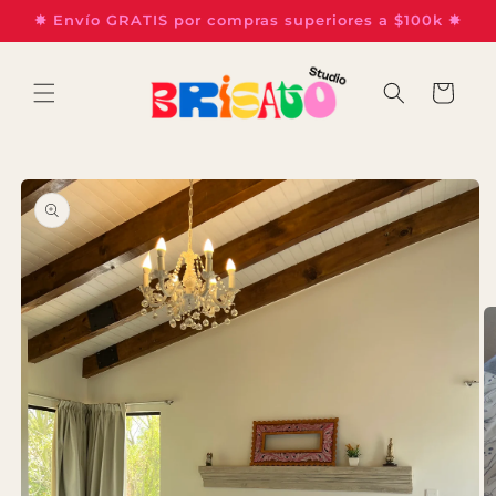
Ir
✸ Envío GRATIS por compras superiores a $100k ✸
directamente
al contenido
Carrito
Ir
directamente
a la
información
del producto