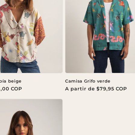
pía beige
Camisa Grifo verde
0,00 COP
Precio
A partir de $79,95 COP
habitual