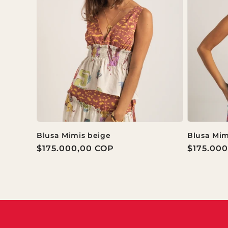
Blusa Mimis beige
Blusa Mim
Precio
$175.000,00 COP
Precio
$175.00
habitual
habitual