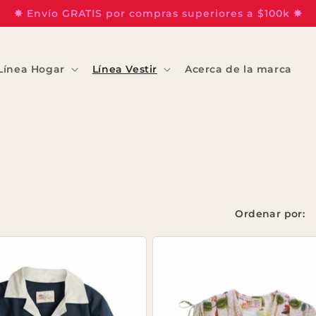
✸ Envío GRATIS por compras superiores a $100k ✸
Línea Hogar
Línea Vestir
Acerca de la marca
Ordenar por: