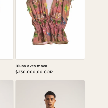
Blusa aves moca
Precio
$230.000,00 COP
habitual