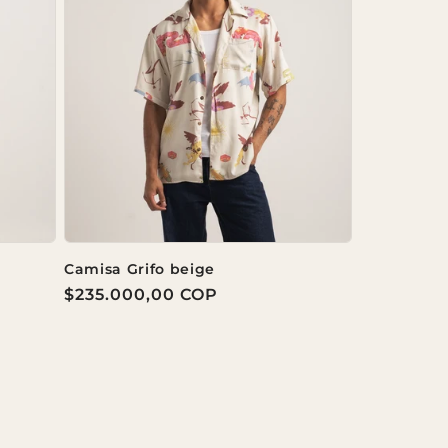
Camisa Grifo beige
Precio
$235.000,00 COP
habitual