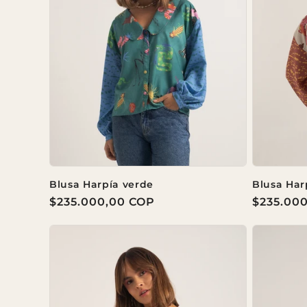
Blusa Harpía verde
Blusa Har
Precio
$235.000,00 COP
Precio
$235.00
habitual
habitual