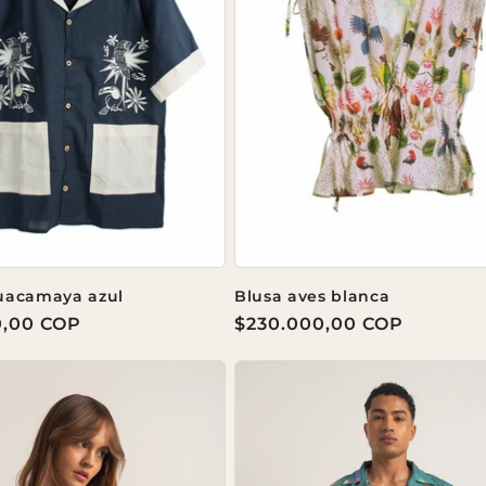
uacamaya azul
Blusa aves blanca
0,00 COP
Precio
$230.000,00 COP
habitual