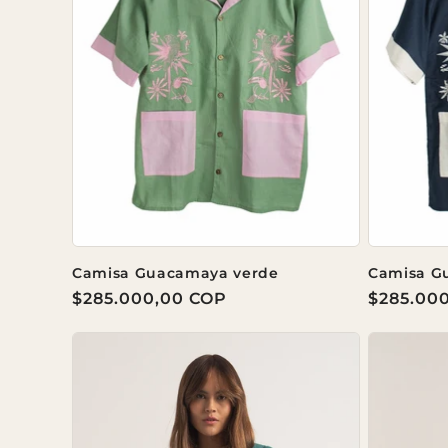
c
i
ó
n
:
Camisa Guacamaya verde
Camisa G
Precio
$285.000,00 COP
Precio
$285.00
habitual
habitual